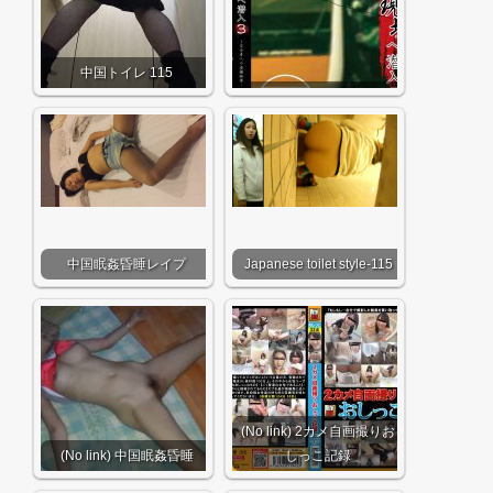
中国トイレ 115
中国眠姦昏睡レイプ
Japanese toilet style-115
(No link) 2カメ自画撮りお
(No link) 中国眠姦昏睡
しっこ記録