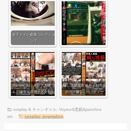
女子トイレ盗撮 コレクショ
ン 7
(No link) ルッキング大便 う
騙し浣腸放置 嵌められた女
んこ誕生を目視する女たち
のクソ漏らしパンティー
cosplay & キャンギャル
,
Voyeur&悪戯&panchira
etc
cosplay
,
pygmalion