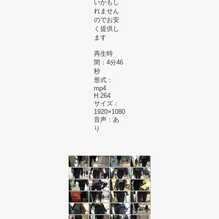
いかもし
れません
のでお安
く提供し
ます
再生時
間：4分46
秒
形式：
mp4
H.264
サイズ：
1920×1080
音声：あ
り